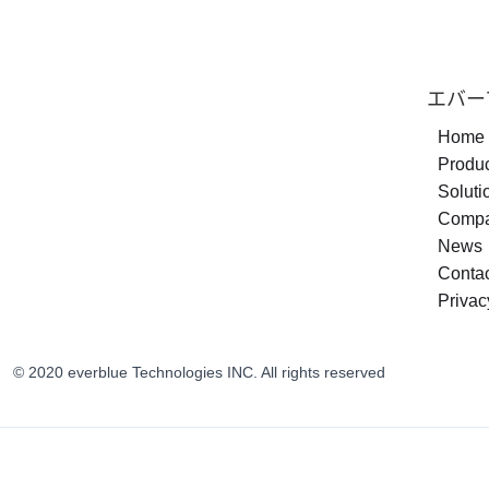
エバー
Home
Produ
Soluti
Comp
News
Conta
Privac
© 2020 everblue Technologies INC. All rights reserved