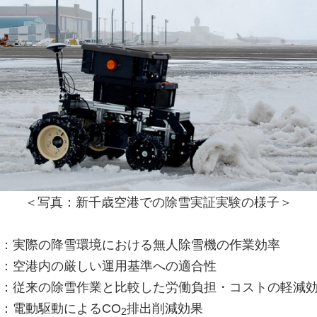
＜写真：新千歳空港での除雪実証実験の様子＞
：実際の降雪環境における無人除雪機の作業効率
：空港内の厳しい運用基準への適合性
：従来の除雪作業と比較した労働負担・コストの軽減
：電動駆動によるCO
排出削減効果
2