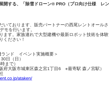
展開する、「除雪ドローン® PRO（プロ向け仕様 レ
だいております、販売パートナーの西尾レントオールさ
示デモを行います。
ります。家族連れで大型建機や最新ロボット技術を体験
りください！
建機ランド イベント実施概要＞
～30日（日）
6時まで）
阪府大阪市城東区森之宮1丁目6 ※最寄駅 森ノ宮駅）
社
ent.co.jp/ataken/