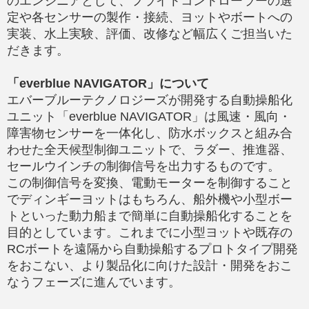
のエンジニアとして、フライトコントローラーの選
定や各センサーの製作・接続、ヨットやボートへの
実装、水上実験、評価、改修など幅広くご担当いた
だきます。
「everblue NAVIGATOR」について
エバーブルーテクノロジーズが開発する自動操船化
ユニット「everblue NAVIGATOR」は風速・風向・
障害物センサーを一体化し、防水ボックスと組み合
わせた全天候型制御ユニットで、ラダー、推進器、
セールウインチの制御信号を出力するものです。
この制御信号を変換、電動モーターを制御すること
でディンギーヨットはもちろん、船外機や小型ボー
トといった動力船まで簡単に自動操船化することを
目的としています。これまでに小型ヨットや既存の
RCボートを遠隔から自動操船するプロトタイプ開発
をおこない、より製品化に向けた設計・開発をおこ
なうフェーズに進んでいます。